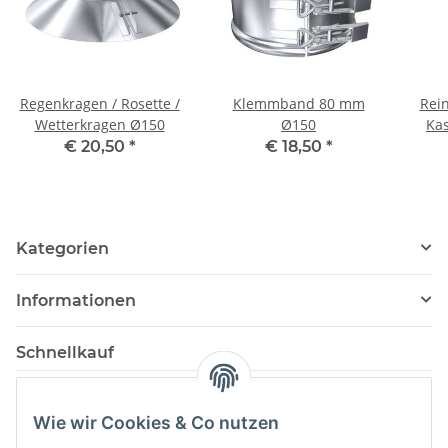
Regenkragen / Rosette /
Klemmband 80 mm
Rei
Wetterkragen Ø150
Ø150
Ka
€ 20,50
*
€ 18,50
*
Kategorien
Informationen
Schnellkauf
Wie wir Cookies & Co nutzen