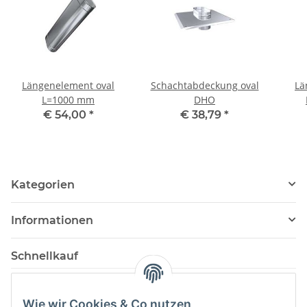
Längenelement oval
Schachtabdeckung oval
Lä
L=1000 mm
DHO
€ 54,00
*
€ 38,79
*
Kategorien
Informationen
Schnellkauf
Wie wir Cookies & Co nutzen